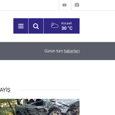
Kocaeli
30 °C
15:22
Merkez Bankası'nın toplam rezervleri arttı
Günün tüm
haberleri
AYİŞ