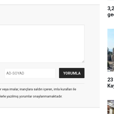
3,2 
geç
23 Yaşı
Ka
veya imalar, inançlara saldırı içeren, imla kuralları ile
flerle yazılmış yorumlar onaylanmamaktadır.