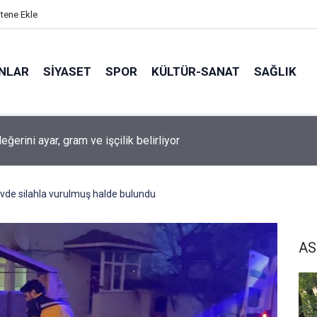
itene Ekle
ANLAR
SİYASET
SPOR
KÜLTÜR-SANAT
SAĞLIK
değerini ayar, gram ve işçilik belirliyor
vde silahla vurulmuş halde bulundu
AS