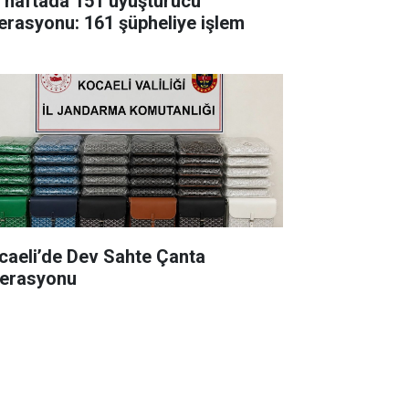
r haftada 151 uyuşturucu
erasyonu: 161 şüpheliye işlem
caeli’de Dev Sahte Çanta
erasyonu