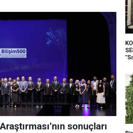
KO
SEFER
"Sı
 Araştırması’nın sonuçları