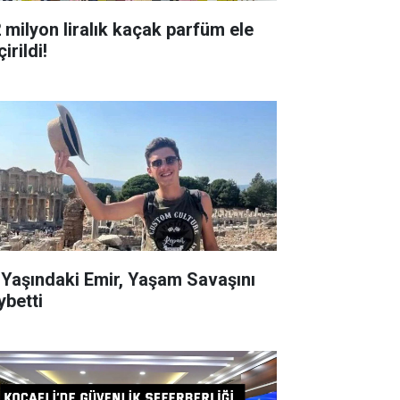
milyon liralık kaçak parfüm ele
irildi!
ndaki Emir, Yaşam Savaşını
ybetti