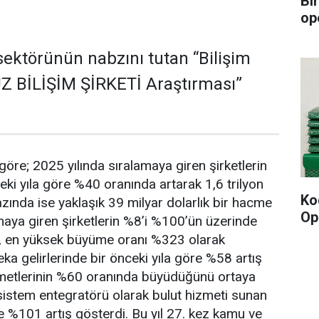
Bi
op
 sektörünün nabzını tutan “Bilişim
Z BİLİŞİM ŞİRKETİ Araştırması”
göre; 2025 yılında sıralamaya giren şirketlerin
ceki yıla göre %40 oranında artarak 1,6 trilyon
Ko
azında ise yaklaşık 39 milyar dolarlık bir hacme
Op
maya giren şirketlerin %8’i %100’ün üzerinde
en, en yüksek büyüme oranı %323 olarak
ka gelirlerinde bir önceki yıla göre %58 artış
izmetlerinin %60 oranında büyüdüğünü ortaya
sistem entegratörü olarak bulut hizmeti sunan
 ise %101 artış gösterdi. Bu yıl 27. kez kamu ve