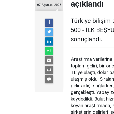
açıklandı
07 Ağustos 2026
Türkiye bilişim
500 - İLK BEŞYÜ
sonuçlandı.
Araştırma verilerine 
toplam geliri, bir ön
TL’ye ulaştı, dolar b
ulaşmış oldu. Sırala
gelir artışı sağlark
gerçekleşti. Yapay ze
kaydedildi. Bulut h
koyan araştırmada, 
şirketlerin gelirleri