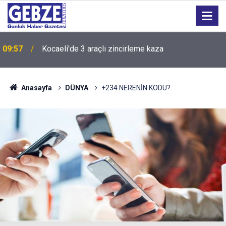
09:55
Yeşil-siyahlılar yeni sezonu coşkuyla açtı
Anasayfa
DÜNYA
+234 NERENİN KODU?