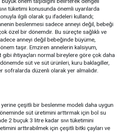
n büyük önem taşıdığını belirterek dengeli
sıvı tüketimi konusunda önemli uyarılarda
nuyla ilgili olarak şu ifadeleri kullandı;
enin beslenmesi sadece anneyi değil, bebeği
çok özel bir dönemdir. Bu süreçte sağlıklı ve
adece anneyi değil bebeğinde büyüme,
 önem taşır. Emziren annelerin kalsiyum,
 gibi ihtiyaçları normal bireylere göre çok daha
u dönemde süt ve süt ürünleri, kuru baklagiller,
 sofralarda düzenli olarak yer almalıdır.
 yerine çeşitli bir beslenme modeli daha uygun
öneminde süt üretimini arttırmak için bol su
e 2 buçuk 3 litre kadar sıvı tüketimini
imini arttırabilmek için çeşitli bitki çayları ve