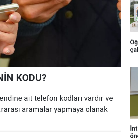
Öğr
ça
NİN KODU?
ndine ait telefon kodları vardır ve
ararası aramalar yapmaya olanak
İnt
ön