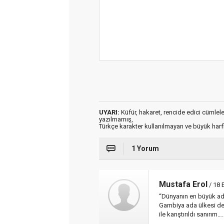
UYARI:
Küfür, hakaret, rencide edici cümleler 
yazılmamış,
Türkçe karakter kullanılmayan ve büyük har
1 Yorum
Mustafa Erol
/ 18 
“Dünyanın en büyük ada
Gambiya ada ülkesi deği
ile karıştırıldı sanırım….