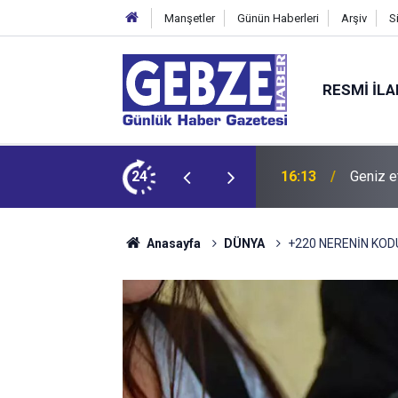
Manşetler
Günün Haberleri
Arşiv
S
RESMI İL
dit ediyor!
24
15:27
Bilişim
Anasayfa
DÜNYA
+220 NERENİN KOD