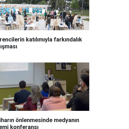
encilerin katılımıyla farkındalık
lışması
iharın önlenmesinde medyanın
emi konferansı