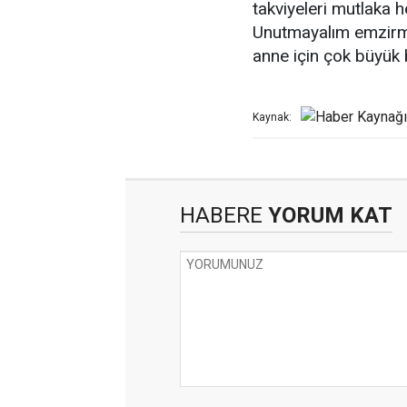
takviyeleri mutlaka h
Unutmayalım emzir
anne için çok büyük b
Kaynak:
HABERE
YORUM KAT