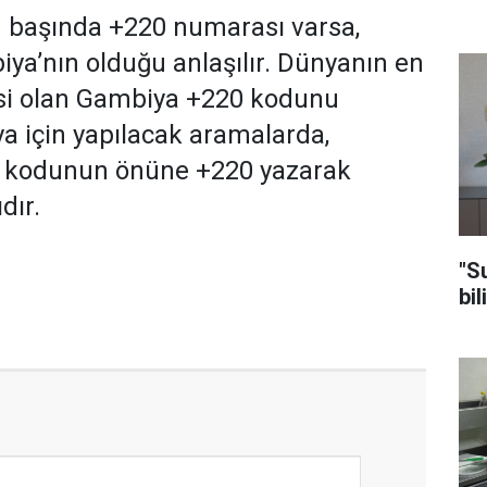
 başında +220 numarası varsa,
a’nın olduğu anlaşılır. Dünyanın en
si olan Gambiya +220 kodunu
ya için yapılacak aramalarda,
 kodunun önüne +220 yazarak
dır.
"S
bil