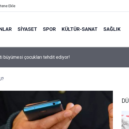
itene Ekle
ANLAR
SİYASET
SPOR
KÜLTÜR-SANAT
SAĞLIK
 500 Araştırması’nın sonuçları açıklandı
U?
DÜ