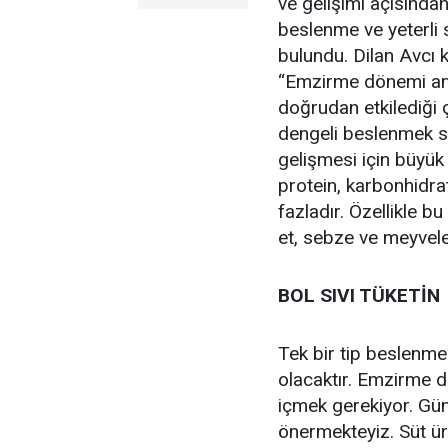
ve gelişimi açısında
beslenme ve yeterli 
bulundu. Dilan Avcı ko
“Emzirme dönemi ann
doğrudan etkilediği 
dengeli beslenmek s
gelişmesi için büyük
protein, karbonhidrat
fazladır. Özellikle b
et, sebze ve meyveler
BOL SIVI TÜKETİN
Tek bir tip beslenme
olacaktır. Emzirme d
içmek gerekiyor. Günd
önermekteyiz. Süt üret