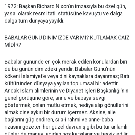
1972: Başkan Richard Nixon'ın imzasıyla bu özel gün,
yasal olarak resmi tatil statüsüne kavuştu ve dalga
dalga tüm dünyaya yayıldı.
BABALAR GÜNÜ DİNİMİZDE VAR MI? KUTLAMAK CAİZ
MİDİR?
Babalar gününde en çok merak edilen konulardan biri
de bu günün dimizdeki yeridir. Babalar Günü’nün
kökeni İslamiyet’e veya dini kaynaklara dayanmaz; Batı
kültüründen dünyaya yayılan toplumsal bir adettir.
Ancak İslam alimlerinin ve Diyanet İşleri Başkanlığı'nın
genel görüşüne göre; anne ve babaya sevgi
göstermek, onları mutlu etmek, hediye alıp gönüllerini
almak dine aykırı bir durum içermez. Aksine, aile
bağlarını güçlendiren, sıla-i rahmi ve anne-baba
rızasını gözeten her güzel davranış gibi bu tür anlamlı
günler de manevi açıdan hoş karşılanır ve teşvik edilir.