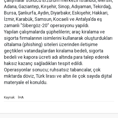
çalışmalar sonucu Erzurum merkezli İstanbul, Mersin,
Adana, Gaziantep, Kırşehir, Sinop, Adıyaman, Tekirdağ,
Bursa, Şanlıurfa, Aydın, Diyarbakır, Eskişehir, Hakkari,
İzmir, Karabük, Samsun, Kocaeli ve Antalya'da eş
zamanlı "Sibergöz-20" operasyonu yapıldı.
Yapılan çalışmalarda şüphelilerin; araç kiralama ve
sigorta firmalarının isimlerini kullanarak oluşturdukları
oltalama (phishing) siteleri üzerinden iletişime
geçtikleri vatandaşlardan kiralama bedeli, sigorta
bedeli ve kapora ücreti adı altında para talep ederek
haksız kazanç sağladıkları tespit edildi.
Operasyonlar sonucu; ruhsatsız tabancalar, çok
miktarda döviz, Türk lirası ve altın ile çok sayıda dijital
materyale el konuldu.
İHA
Kaynak: