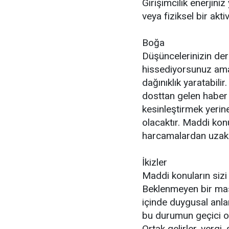
Girişimcilik enerjin
veya fiziksel bir aktivi
Boğa
Düşüncelerinizin deri
hissediyorsunuz ama
dağınıklık yaratabili
dosttan gelen haber s
kesinleştirmek yeri
olacaktır. Maddi ko
harcamalardan uzak 
İkizler
Maddi konuların sizi 
Beklenmeyen bir masr
içinde duygusal anla
bu durumun geçici ol
Ortak gelirler, vergi