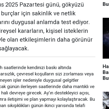
Bu
ıs 2025 Pazartesi günü, gökyüzü
 burçlar için sakinlik ve netlik
arını duygusal anlamda test ediyor.
eysel kararların, kişisel isteklerin
yle olan etkileşimlerin daha görünür
sağlayacak.
Ha
h saatlerinde kendinizi baskı altında
Ba
rarsızlık, çevresel koşulların sizi zorlaması veya
Bu
tmeyen işler nedeniyle duygusal gelgitler
ak günün ilerleyen saatlerinde daha mantıklı ve
hali devreye girecek. Ay’ın destekleyici açısı,
nra iletişimi ve plan yapmayı kolaylaştıracak. Bu
 sıkışıklıkları günün ikinci yarısında telafi