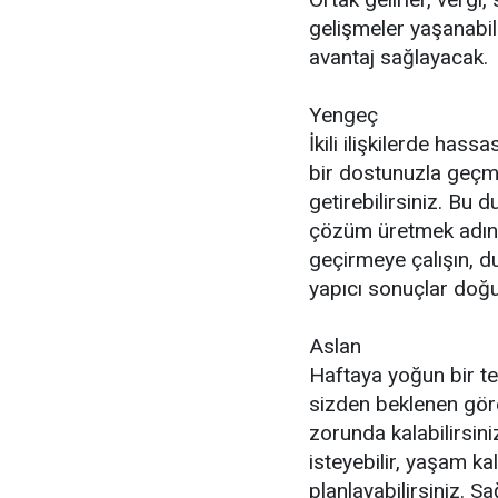
gelişmeler yaşanabi
avantaj sağlayacak.
Yengeç
İkili ilişkilerde hass
bir dostunuzla geçm
getirebilirsiniz. Bu
çözüm üretmek adına 
geçirmeye çalışın, du
yapıcı sonuçlar doğu
Aslan
Haftaya yoğun bir te
sizden beklenen göre
zorunda kalabilirsin
isteyebilir, yaşam ka
planlayabilirsiniz. Sa