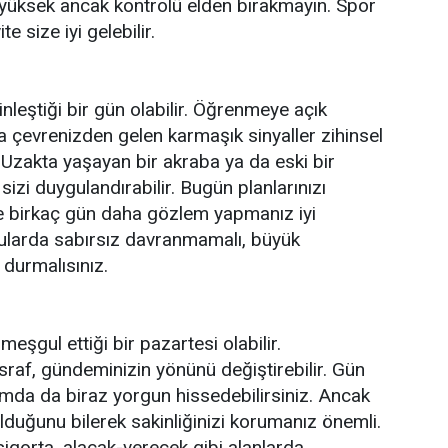
iz yüksek ancak kontrolü elden bırakmayın. Spor
te size iyi gelebilir.
nleştiği bir gün olabilir. Öğrenmeye açık
 çevrenizden gelen karmaşık sinyaller zihinsel
r. Uzakta yaşayan bir akraba ya da eski bir
izi duygulandırabilir. Bugün planlarınızı
ne birkaç gün daha gözlem yapmanız iyi
nularda sabırsız davranmamalı, büyük
durmalısınız.
meşgul ettiği bir pazartesi olabilir.
af, gündeminizin yönünü değiştirebilir. Gün
mda da biraz yorgun hissedebilirsiniz. Ancak
duğunu bilerek sakinliğinizi korumanız önemli.
, sigorta, alacak-verecek gibi alanlarda