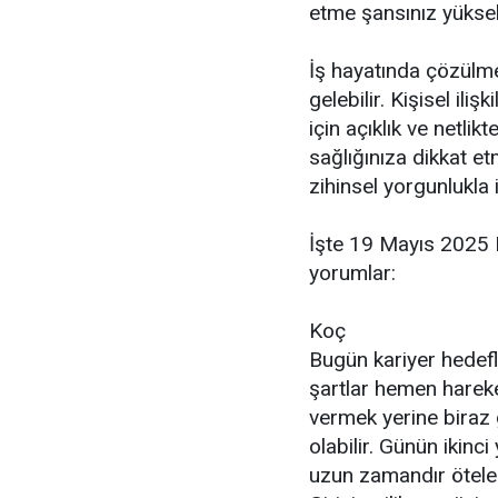
etme şansınız yükse
İş hayatında çözülme
gelebilir. Kişisel il
için açıklık ve netl
sağlığınıza dikkat e
zihinsel yorgunlukla i
İşte 19 Mayıs 2025 
yorumlar:
Koç
Bugün kariyer hedefl
şartlar hemen hareke
vermek yerine biraz g
olabilir. Günün ikinci
uzun zamandır ötelen