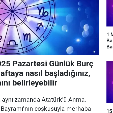
1 
Ba
Ba
25 Pazartesi Günlük Burç
aftaya nasıl başladığınız,
nı belirleyebilir
a, aynı zamanda Atatürk’ü Anma,
r Bayramı'nın coşkusuyla merhaba
15