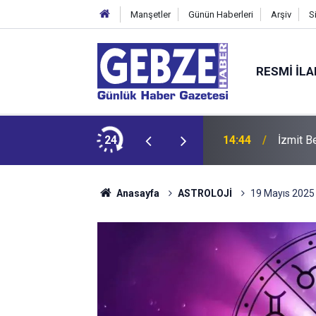
Manşetler
Günün Haberleri
Arşiv
S
RESMI İL
dikkat
24
14:44
İzmit B
Anasayfa
ASTROLOJİ
19 Mayıs 2025 P