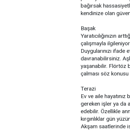
bağırsak hassasiyetl
kendinize olan güveni
Başak
Yaratıcılığınızın artt
çalışmayla ilgileniyo
Duygularınızı ifade
davranabilirsiniz. A
yaşanabilir. Flörtöz b
çalması söz konusu ola
Terazi
Ev ve aile hayatınız
gereken işler ya da a
edebilir. Özellikle a
kırgınlıklar gün yüzü
Akşam saatlerinde i