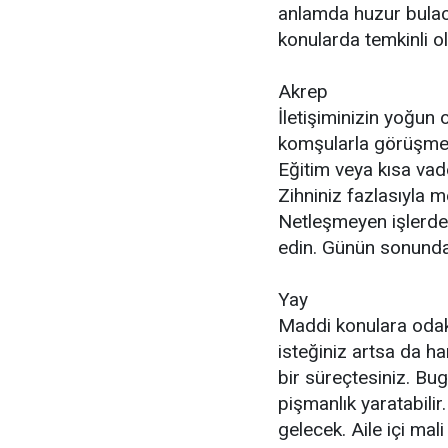
anlamda huzur bulaca
konularda temkinli ol
Akrep
İletişiminizin yoğun 
komşularla görüşmel
Eğitim veya kısa vade
Zihniniz fazlasıyla m
Netleşmeyen işlerde 
edin. Günün sonunda b
Yay
Maddi konulara odakl
isteğiniz artsa da h
bir süreçtesiniz. Bu
pişmanlık yaratabilir
gelecek. Aile içi mal