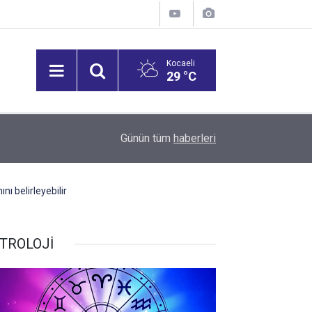
Kocaeli
29 °C
SAADET PARTİSİ GEBZE'DEN SERVİS ESNAFINA ZİYARET: "Se
14:43
Günün tüm
haberleri
Sağlanmalı"
ı belirleyebilir
TROLOJİ