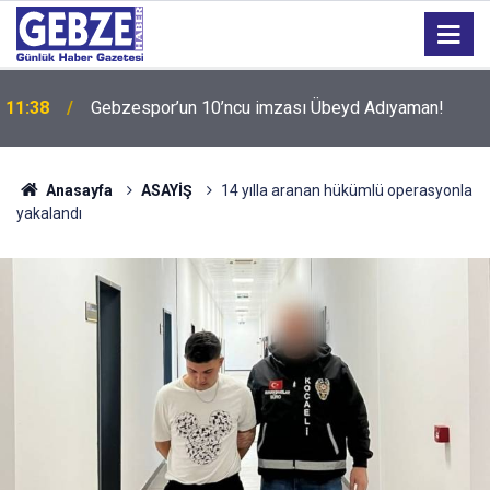
11:38
Gebzespor’un 10’ncu imzası Übeyd Adıyaman!
11:37
Ziraat Türkiye Kupası tarihleri belirlendi
Anasayfa
ASAYİŞ
14 yılla aranan hükümlü operasyonla
yakalandı