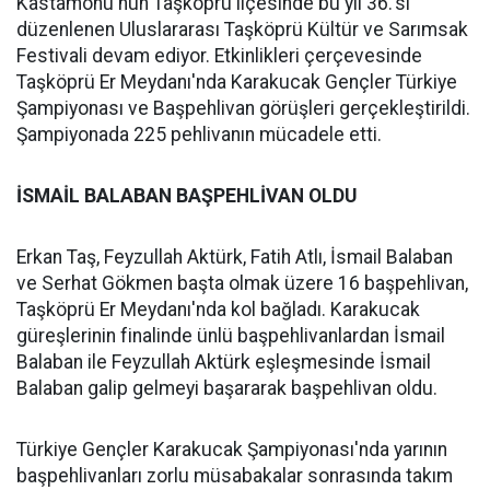
Kastamonu'nun Taşköprü ilçesinde bu yıl 36.'sı
düzenlenen Uluslararası Taşköprü Kültür ve Sarımsak
Festivali devam ediyor. Etkinlikleri çerçevesinde
Taşköprü Er Meydanı'nda Karakucak Gençler Türkiye
Şampiyonası ve Başpehlivan görüşleri gerçekleştirildi.
Şampiyonada 225 pehlivanın mücadele etti.
İSMAİL BALABAN BAŞPEHLİVAN OLDU
Erkan Taş, Feyzullah Aktürk, Fatih Atlı, İsmail Balaban
ve Serhat Gökmen başta olmak üzere 16 başpehlivan,
Taşköprü Er Meydanı'nda kol bağladı. Karakucak
güreşlerinin finalinde ünlü başpehlivanlardan İsmail
Balaban ile Feyzullah Aktürk eşleşmesinde İsmail
Balaban galip gelmeyi başararak başpehlivan oldu.
Türkiye Gençler Karakucak Şampiyonası'nda yarının
başpehlivanları zorlu müsabakalar sonrasında takım