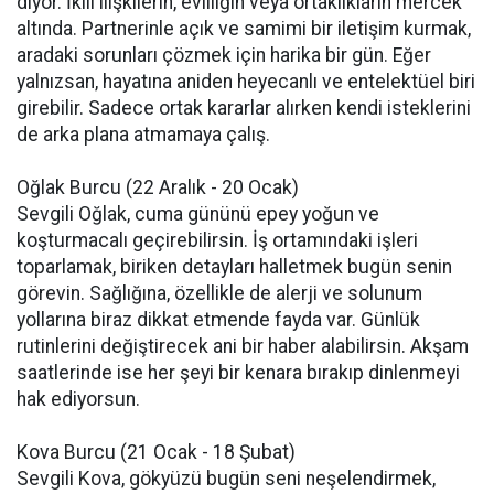
diyor. İkili ilişkilerin, evliliğin veya ortaklıkların mercek
altında. Partnerinle açık ve samimi bir iletişim kurmak,
aradaki sorunları çözmek için harika bir gün. Eğer
yalnızsan, hayatına aniden heyecanlı ve entelektüel biri
girebilir. Sadece ortak kararlar alırken kendi isteklerini
de arka plana atmamaya çalış.
Oğlak Burcu (22 Aralık - 20 Ocak)
Sevgili Oğlak, cuma gününü epey yoğun ve
koşturmacalı geçirebilirsin. İş ortamındaki işleri
toparlamak, biriken detayları halletmek bugün senin
görevin. Sağlığına, özellikle de alerji ve solunum
yollarına biraz dikkat etmende fayda var. Günlük
rutinlerini değiştirecek ani bir haber alabilirsin. Akşam
saatlerinde ise her şeyi bir kenara bırakıp dinlenmeyi
hak ediyorsun.
Kova Burcu (21 Ocak - 18 Şubat)
Sevgili Kova, gökyüzü bugün seni neşelendirmek,