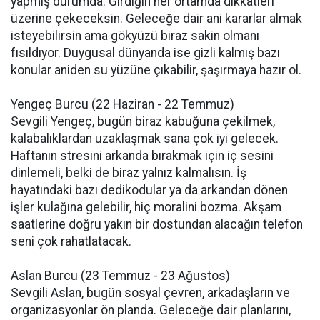
yapmış durumda. Girdiğin her ortamda dikkatleri
üzerine çekeceksin. Geleceğe dair ani kararlar almak
isteyebilirsin ama gökyüzü biraz sakin olmanı
fısıldıyor. Duygusal dünyanda ise gizli kalmış bazı
konular aniden su yüzüne çıkabilir, şaşırmaya hazır ol.
Yengeç Burcu (22 Haziran - 22 Temmuz)
Sevgili Yengeç, bugün biraz kabuğuna çekilmek,
kalabalıklardan uzaklaşmak sana çok iyi gelecek.
Haftanın stresini arkanda bırakmak için iç sesini
dinlemeli, belki de biraz yalnız kalmalısın. İş
hayatındaki bazı dedikodular ya da arkandan dönen
işler kulağına gelebilir, hiç moralini bozma. Akşam
saatlerine doğru yakın bir dostundan alacağın telefon
seni çok rahatlatacak.
Aslan Burcu (23 Temmuz - 23 Ağustos)
Sevgili Aslan, bugün sosyal çevren, arkadaşların ve
organizasyonlar ön planda. Geleceğe dair planlarını,