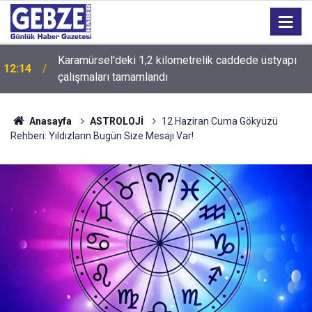
Kandıra'daki tüm sahillerde denize girmek
12:11
yasaklandı
Anasayfa
ASTROLOJİ
12 Haziran Cuma Gökyüzü
Rehberi: Yıldızların Bugün Size Mesajı Var!