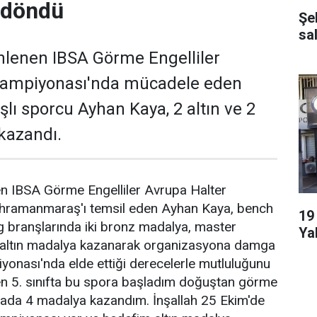
 döndü
Şe
sal
nlenen IBSA Görme Engelliler
Şampiyonası'nda mücadele eden
 sporcu Ayhan Kaya, 2 altın ve 2
kazandı.
n IBSA Görme Engelliler Avrupa Halter
hramanmaraş'ı temsil eden Ayhan Kaya, bench
19 Yı
g branşlarında iki bronz madalya, master
Ya
ki altın madalya kazanarak organizasyona damga
onası'nda elde ettiği derecelerle mutluluğunu
en 5. sınıfta bu spora başladım doğuştan görme
vada 4 madalya kazandım. İnşallah 25 Ekim'de