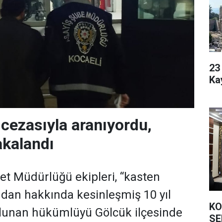
23 Yaşı
Ka
 cezasıyla aranıyordu,
akalandı
yet Müdürlüğü ekipleri, “kasten
dan hakkında kesinleşmiş 10 yıl
KO
ulunan hükümlüyü Gölcük ilçesinde
SEFER