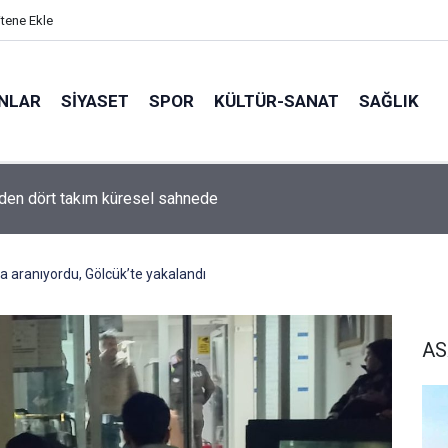
itene Ekle
ANLAR
SİYASET
SPOR
KÜLTÜR-SANAT
SAĞLIK
’den dört takım küresel sahnede
la aranıyordu, Gölcük’te yakalandı
AS