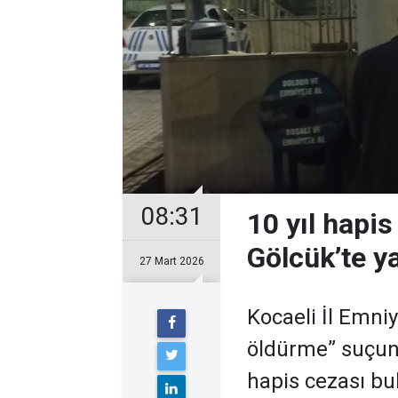
08:31
10 yıl hapis
Gölcük’te y
27 Mart 2026
Kocaeli İl Emni
öldürme” suçun
hapis cezası b