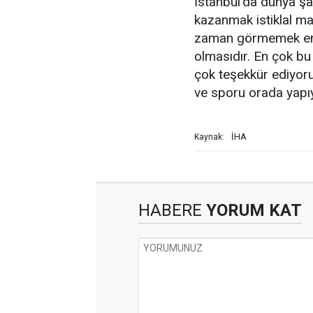
İstanbul'da dünya ş
kazanmak istiklal ma
zaman görmemek engel
olmasıdır. En çok b
çok teşekkür ediyoru
ve sporu orada yapı
İHA
Kaynak:
HABERE
YORUM KAT