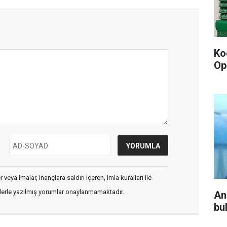
Ko
Op
veya imalar, inançlara saldırı içeren, imla kuralları ile
flerle yazılmış yorumlar onaylanmamaktadır.
An
bu