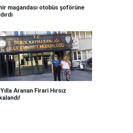
hir magandası otobüs şoförüne
dırdı
lla Aranan Firari Hırsız
kalandı!