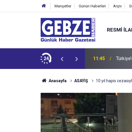
Manşetler
Günün Haberleri
Arşiv
S
RESMI İL
ü'de başpehlivan ve karakucak güreşleri nefes kesti
24
11:45
Türkiye
Anasayfa
ASAYİŞ
10 yıl hapis cezasıy