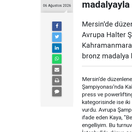
madalyayla
06 Ağustos 2026
Mersin'de düze
Avrupa Halter 
Kahramanmaraşlı
bronz madalya 
Mersin'de düzenlene
Şampiyonası'nda Ka
press ve powerliftin
kategorisinde ise i
vurdu. Avrupa Şampiy
ifade eden Kaya, "B
engelliyim. Bu turnu