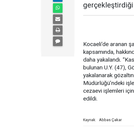
gerçekleştirdiğ
Kocaeli’de aranan şa
kapsamında, hakkında
daha yakalandı. “Ka
bulunan U.Y. (47), G
yakalanarak gözaltın
Müdürlüğü’ndeki işl
cezaevi işlemleri iç
edildi.
Abbas Çakar
Kaynak: