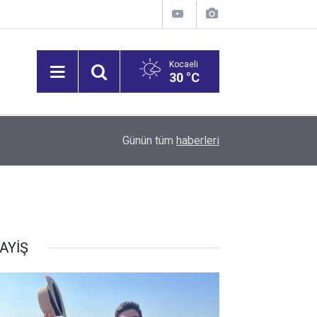
Kocaeli
30 °C
11:38
Günün tüm
haberleri
Gebzespor’un 10’ncu imzası Übeyd Adıyaman!
AYİŞ